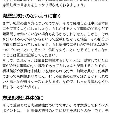
志望動機の書き方をしっかり押さえておきましょう。
職歴は抜けのないように書く
まず、職歴の書き方についてですが、今まで経験した仕事は基本的
に全て書くようにしましょう。もしかすると人間関係の問題などで
短期間しか働いていない場合もあるかもしれません。しかし、それ
を知られるのが怖いからといって記載しなかった場合、その部分が
空白期間になってしまいます。もし採用後にそれが判明すれば嘘を
ついていたことになるので、信用を失うことになるでしょう。なの
でここは正直に記載してください。
そして、これから介護業界に挑戦するという人は、以前していた仕
事が介護に関係のない職種であってもちゃんと記載することです。
福祉施設介護員は未経験でも始められるため、前職が異なった業界
であっても問題ありません。むしろ前職の経験が活きるかもしれな
いと採用側が思うケースもあります。なので、しっかり漏れなく記
載することが大切です。
志望動機は具体的に
そして重要となる志望動機についてですが、まず意識しておくべき
ポイントは、「応募先の施設のどこに魅力を感じたのか」です。先